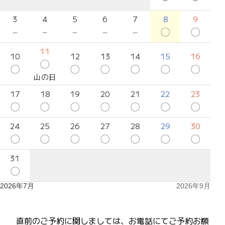
3
4
5
6
7
8
9
－
－
－
－
－
〇
〇
11
10
12
13
14
15
16
〇
〇
〇
〇
〇
〇
〇
山の日
17
18
19
20
21
22
23
〇
〇
〇
〇
〇
〇
〇
24
25
26
27
28
29
30
〇
〇
〇
〇
〇
〇
〇
31
〇
2026年7月
2026年9月
直前のご予約に関しましては、お電話にてご予約お願