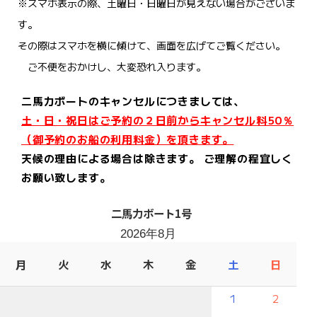
※スマホ表示の際、土曜日・日曜日が見えない場合がございま
す。
その際はスマホを横に傾けて、画面を広げてご覧ください。
ご不便をおかけし、大変恐れ入ります。
二馬力ボートのキャンセルにつきましては、
土・日・祝日はご予約の２日前からキャンセル料50％
（御予約のお船の利用料金）を頂きます。
天候の理由による場合は除きます。 ご理解の程宜しく
お願い致します。
二馬力ボート1号
2026年8月
月
火
水
木
金
土
日
1
2
－
－