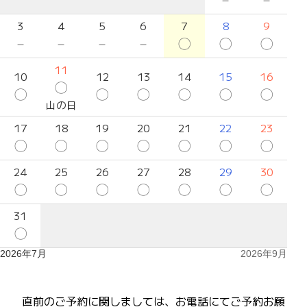
3
4
5
6
7
8
9
－
－
－
－
〇
〇
〇
11
10
12
13
14
15
16
〇
〇
〇
〇
〇
〇
〇
山の日
17
18
19
20
21
22
23
〇
〇
〇
〇
〇
〇
〇
24
25
26
27
28
29
30
〇
〇
〇
〇
〇
〇
〇
31
〇
2026年7月
2026年9月
直前のご予約に関しましては、お電話にてご予約お願