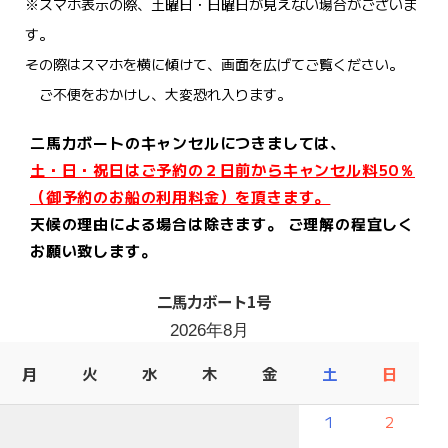
※スマホ表示の際、土曜日・日曜日が見えない場合がございま
す。
その際はスマホを横に傾けて、画面を広げてご覧ください。
ご不便をおかけし、大変恐れ入ります。
二馬力ボートのキャンセルにつきましては、
土・日・祝日はご予約の２日前からキャンセル料50％
（御予約のお船の利用料金）を頂きます。
天候の理由による場合は除きます。 ご理解の程宜しく
お願い致します。
二馬力ボート1号
2026年8月
月
火
水
木
金
土
日
1
2
－
－