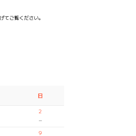
げてご覧ください。
日
2
－
9