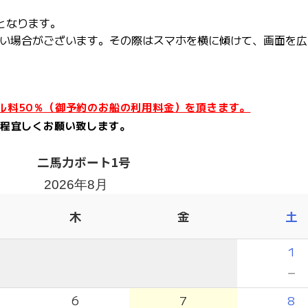
となります。
い場合がございます。
その際はスマホを横に傾けて、画面を広
ル料50％（御予約のお船の利用料金）を頂きます。
の程宜しくお願い致します。
二馬力ボート1号
2026年8月
木
金
土
1
－
6
7
8