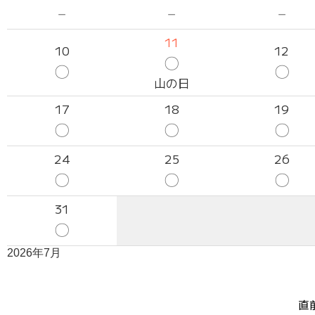
－
－
－
11
10
12
〇
〇
〇
山の日
17
18
19
〇
〇
〇
24
25
26
〇
〇
〇
31
〇
2026年7月
直