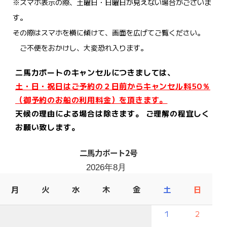
※スマホ表示の際、土曜日・日曜日が見えない場合がございま
す。
その際はスマホを横に傾けて、画面を広げてご覧ください。
ご不便をおかけし、大変恐れ入ります。
二馬力ボートのキャンセルにつきましては、
土・日・祝日はご予約の２日前からキャンセル料50％
（御予約のお船の利用料金）を頂きます。
天候の理由による場合は除きます。 ご理解の程宜しく
お願い致します。
二馬力ボート2号
2026年8月
月
火
水
木
金
土
日
1
2
－
－