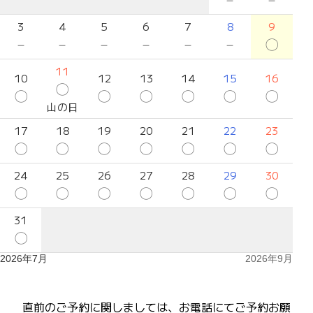
3
4
5
6
7
8
9
－
－
－
－
－
－
〇
11
10
12
13
14
15
16
〇
〇
〇
〇
〇
〇
〇
山の日
17
18
19
20
21
22
23
〇
〇
〇
〇
〇
〇
〇
24
25
26
27
28
29
30
〇
〇
〇
〇
〇
〇
〇
31
〇
2026年7月
2026年9月
直前のご予約に関しましては、お電話にてご予約お願