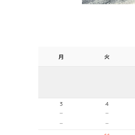
月
火
3
4
－
－
－
－