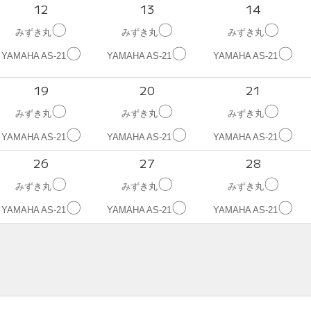
12
13
14
〇
〇
〇
みずき丸
みずき丸
みずき丸
〇
〇
〇
YAMAHA AS-21
YAMAHA AS-21
YAMAHA AS-21
19
20
21
〇
〇
〇
みずき丸
みずき丸
みずき丸
〇
〇
〇
YAMAHA AS-21
YAMAHA AS-21
YAMAHA AS-21
26
27
28
〇
〇
〇
みずき丸
みずき丸
みずき丸
〇
〇
〇
YAMAHA AS-21
YAMAHA AS-21
YAMAHA AS-21