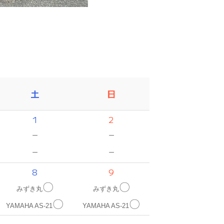
土
日
1
2
－
－
－
－
8
9
〇
〇
みずき丸
みずき丸
〇
〇
YAMAHA AS-21
YAMAHA AS-21