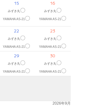
15
16
〇
〇
みずき丸
みずき丸
〇
〇
YAMAHA AS-21
YAMAHA AS-21
22
23
〇
〇
みずき丸
みずき丸
〇
〇
YAMAHA AS-21
YAMAHA AS-21
29
30
〇
〇
みずき丸
みずき丸
〇
〇
YAMAHA AS-21
YAMAHA AS-21
2026年9月