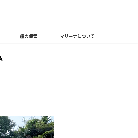
船の保管
マリーナについて
ム