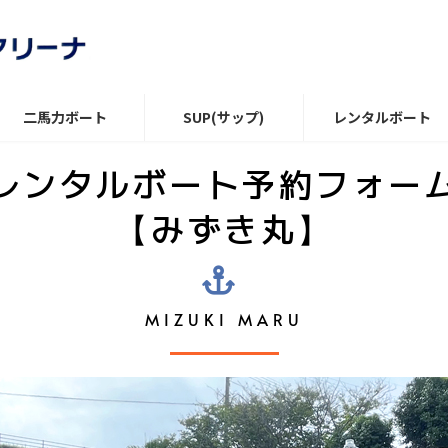
二馬力ボート
SUP(サップ)
レンタルボート
レンタルボート予約フォー
【みずき丸】
MIZUKI MARU