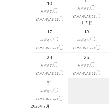
11
10
〇
〇
みずき丸
みずき丸
〇
〇
YAMAHA AS-21
YAMAHA AS-21
山の日
17
18
〇
〇
みずき丸
みずき丸
〇
〇
YAMAHA AS-21
YAMAHA AS-21
24
25
〇
〇
みずき丸
みずき丸
〇
〇
YAMAHA AS-21
YAMAHA AS-21
31
〇
みずき丸
〇
YAMAHA AS-21
2026年7月