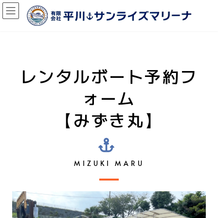
レンタルボート予約フ
ォーム
【みずき丸】
MIZUKI MARU