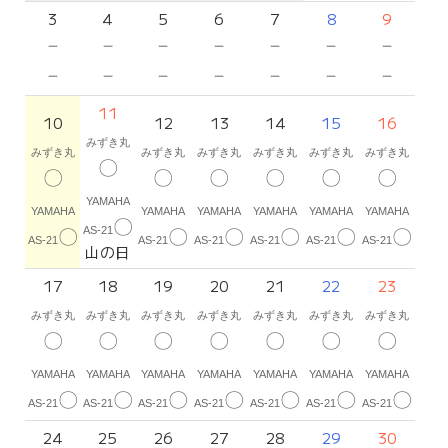
3
4
5
6
7
8
9
－
－
－
－
－
－
－
－
－
－
－
－
－
－
11
10
12
13
14
15
16
みずき丸
みずき丸
みずき丸
みずき丸
みずき丸
みずき丸
みずき丸
〇
〇
〇
〇
〇
〇
〇
YAMAHA
YAMAHA
YAMAHA
YAMAHA
YAMAHA
YAMAHA
YAMAHA
〇
〇
〇
〇
〇
〇
〇
AS-21
AS-21
AS-21
AS-21
AS-21
AS-21
AS-21
山の日
17
18
19
20
21
22
23
みずき丸
みずき丸
みずき丸
みずき丸
みずき丸
みずき丸
みずき丸
〇
〇
〇
〇
〇
〇
〇
YAMAHA
YAMAHA
YAMAHA
YAMAHA
YAMAHA
YAMAHA
YAMAHA
〇
〇
〇
〇
〇
〇
〇
AS-21
AS-21
AS-21
AS-21
AS-21
AS-21
AS-21
24
25
26
27
28
29
30