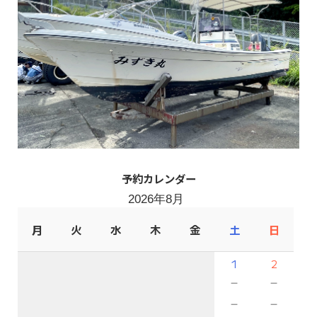
予約カレンダー
2026年8月
月
火
水
木
金
土
日
1
2
－
－
－
－