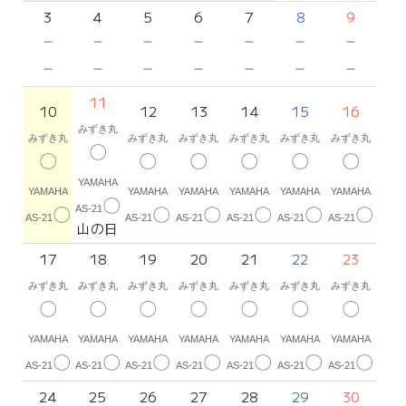
3
4
5
6
7
8
9
－
－
－
－
－
－
－
－
－
－
－
－
－
－
11
10
12
13
14
15
16
みずき丸
みずき丸
みずき丸
みずき丸
みずき丸
みずき丸
みずき丸
〇
〇
〇
〇
〇
〇
〇
YAMAHA
YAMAHA
YAMAHA
YAMAHA
YAMAHA
YAMAHA
YAMAHA
〇
〇
〇
〇
〇
〇
〇
AS-21
AS-21
AS-21
AS-21
AS-21
AS-21
AS-21
山の日
17
18
19
20
21
22
23
みずき丸
みずき丸
みずき丸
みずき丸
みずき丸
みずき丸
みずき丸
〇
〇
〇
〇
〇
〇
〇
YAMAHA
YAMAHA
YAMAHA
YAMAHA
YAMAHA
YAMAHA
YAMAHA
〇
〇
〇
〇
〇
〇
〇
AS-21
AS-21
AS-21
AS-21
AS-21
AS-21
AS-21
24
25
26
27
28
29
30