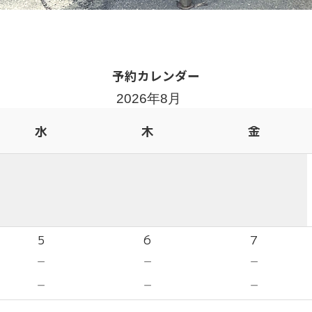
予約カレンダー
2026年8月
水
木
金
5
6
7
－
－
－
－
－
－