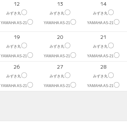
12
13
14
〇
〇
〇
みずき丸
みずき丸
みずき丸
〇
〇
〇
YAMAHA AS-21
YAMAHA AS-21
YAMAHA AS-21
19
20
21
〇
〇
〇
みずき丸
みずき丸
みずき丸
〇
〇
〇
YAMAHA AS-21
YAMAHA AS-21
YAMAHA AS-21
26
27
28
〇
〇
〇
みずき丸
みずき丸
みずき丸
〇
〇
〇
YAMAHA AS-21
YAMAHA AS-21
YAMAHA AS-21