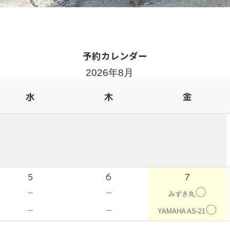
予約カレンダー
2026年8月
水
木
金
5
6
7
－
－
〇
みずき丸
－
－
〇
YAMAHA AS-21