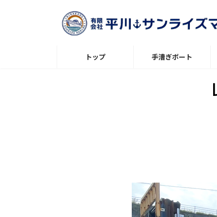
トップ
手漕ぎボート