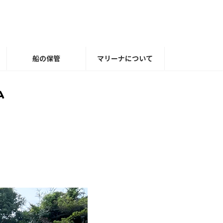
船の保管
マリーナについて
ム