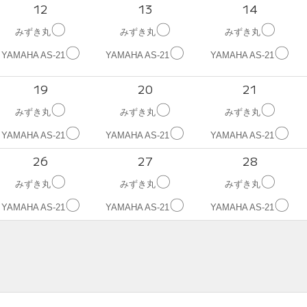
12
13
14
〇
〇
〇
みずき丸
みずき丸
みずき丸
〇
〇
〇
YAMAHA AS-21
YAMAHA AS-21
YAMAHA AS-21
19
20
21
〇
〇
〇
みずき丸
みずき丸
みずき丸
〇
〇
〇
YAMAHA AS-21
YAMAHA AS-21
YAMAHA AS-21
26
27
28
〇
〇
〇
みずき丸
みずき丸
みずき丸
〇
〇
〇
YAMAHA AS-21
YAMAHA AS-21
YAMAHA AS-21