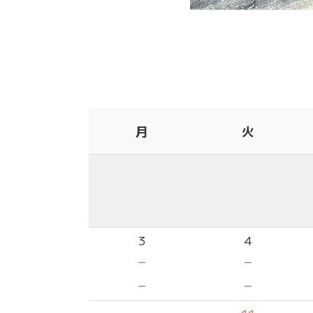
月
火
3
4
－
－
－
－