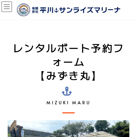
レンタルボート予約フ
ォーム
【みずき丸】
MIZUKI MARU