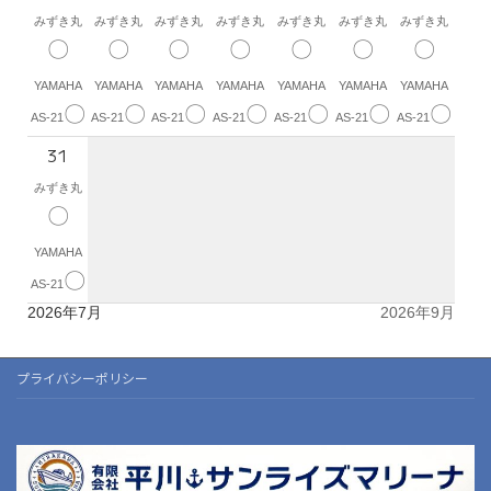
みずき丸
みずき丸
みずき丸
みずき丸
みずき丸
みずき丸
みずき丸
〇
〇
〇
〇
〇
〇
〇
YAMAHA
YAMAHA
YAMAHA
YAMAHA
YAMAHA
YAMAHA
YAMAHA
〇
〇
〇
〇
〇
〇
〇
AS-21
AS-21
AS-21
AS-21
AS-21
AS-21
AS-21
31
みずき丸
〇
YAMAHA
〇
AS-21
2026年7月
2026年9月
プライバシーポリシー