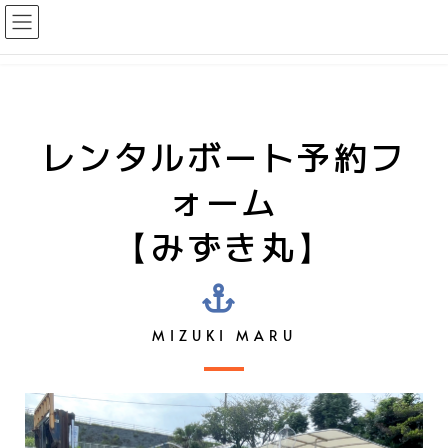
レンタルボート予約フ
ォーム
【みずき丸】
MIZUKI MARU