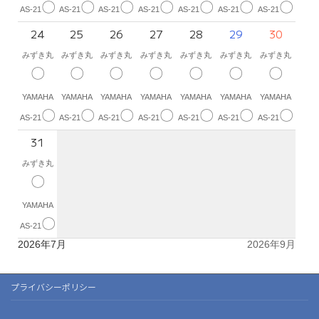
〇
〇
〇
〇
〇
〇
〇
AS-21
AS-21
AS-21
AS-21
AS-21
AS-21
AS-21
24
25
26
27
28
29
30
みずき丸
みずき丸
みずき丸
みずき丸
みずき丸
みずき丸
みずき丸
〇
〇
〇
〇
〇
〇
〇
YAMAHA
YAMAHA
YAMAHA
YAMAHA
YAMAHA
YAMAHA
YAMAHA
〇
〇
〇
〇
〇
〇
〇
AS-21
AS-21
AS-21
AS-21
AS-21
AS-21
AS-21
31
みずき丸
〇
YAMAHA
〇
AS-21
2026年7月
2026年9月
プライバシーポリシー