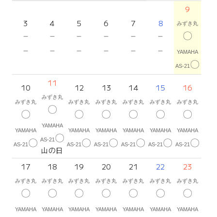
9
3
4
5
6
7
8
みずき丸
－
－
－
－
－
－
〇
－
－
－
－
－
－
YAMAHA
〇
AS-21
11
10
12
13
14
15
16
みずき丸
みずき丸
みずき丸
みずき丸
みずき丸
みずき丸
みずき丸
〇
〇
〇
〇
〇
〇
〇
YAMAHA
YAMAHA
YAMAHA
YAMAHA
YAMAHA
YAMAHA
YAMAHA
〇
〇
〇
〇
〇
〇
〇
AS-21
AS-21
AS-21
AS-21
AS-21
AS-21
AS-21
山の日
17
18
19
20
21
22
23
みずき丸
みずき丸
みずき丸
みずき丸
みずき丸
みずき丸
みずき丸
〇
〇
〇
〇
〇
〇
〇
YAMAHA
YAMAHA
YAMAHA
YAMAHA
YAMAHA
YAMAHA
YAMAHA