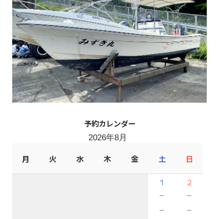
予約カレンダー
2026年8月
月
火
水
木
金
土
日
1
2
－
－
－
－