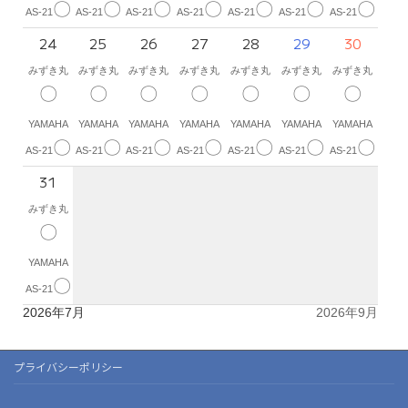
〇
〇
〇
〇
〇
〇
〇
AS-21
AS-21
AS-21
AS-21
AS-21
AS-21
AS-21
24
25
26
27
28
29
30
みずき丸
みずき丸
みずき丸
みずき丸
みずき丸
みずき丸
みずき丸
〇
〇
〇
〇
〇
〇
〇
YAMAHA
YAMAHA
YAMAHA
YAMAHA
YAMAHA
YAMAHA
YAMAHA
〇
〇
〇
〇
〇
〇
〇
AS-21
AS-21
AS-21
AS-21
AS-21
AS-21
AS-21
31
みずき丸
〇
YAMAHA
〇
AS-21
2026年7月
2026年9月
プライバシーポリシー