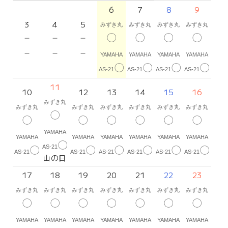
6
7
8
9
3
4
5
みずき丸
みずき丸
みずき丸
みずき丸
－
－
－
〇
〇
〇
〇
－
－
－
YAMAHA
YAMAHA
YAMAHA
YAMAHA
〇
〇
〇
〇
AS-21
AS-21
AS-21
AS-21
11
10
12
13
14
15
16
みずき丸
みずき丸
みずき丸
みずき丸
みずき丸
みずき丸
みずき丸
〇
〇
〇
〇
〇
〇
〇
YAMAHA
YAMAHA
YAMAHA
YAMAHA
YAMAHA
YAMAHA
YAMAHA
〇
〇
〇
〇
〇
〇
〇
AS-21
AS-21
AS-21
AS-21
AS-21
AS-21
AS-21
山の日
17
18
19
20
21
22
23
みずき丸
みずき丸
みずき丸
みずき丸
みずき丸
みずき丸
みずき丸
〇
〇
〇
〇
〇
〇
〇
YAMAHA
YAMAHA
YAMAHA
YAMAHA
YAMAHA
YAMAHA
YAMAHA