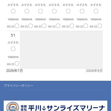
みずき丸
みずき丸
みずき丸
みずき丸
みずき丸
みずき丸
みずき丸
〇
〇
〇
〇
〇
〇
〇
YAMAHA
YAMAHA
YAMAHA
YAMAHA
YAMAHA
YAMAHA
YAMAHA
〇
〇
〇
〇
〇
〇
〇
AS-21
AS-21
AS-21
AS-21
AS-21
AS-21
AS-21
31
みずき丸
〇
YAMAHA
〇
AS-21
2026年7月
2026年9月
プライバシーポリシー