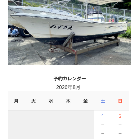
予約カレンダー
2026年8月
月
火
水
木
金
土
日
1
2
－
－
－
－