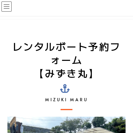
レンタルボート予約フ
ォーム
【みずき丸】
MIZUKI MARU