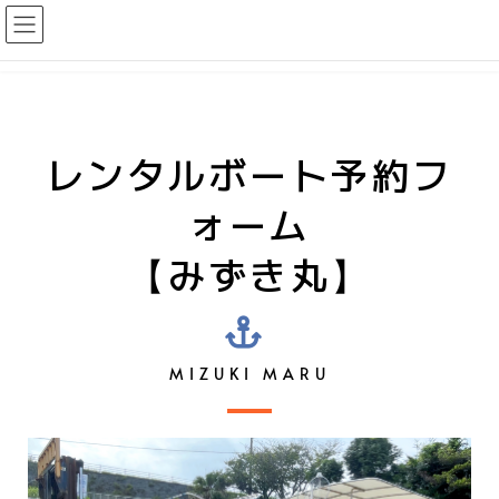
レンタルボート予約フ
ォーム
【みずき丸】
MIZUKI MARU