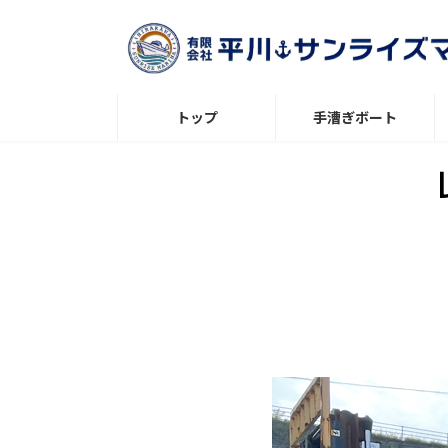
トップ
手漕ぎボート