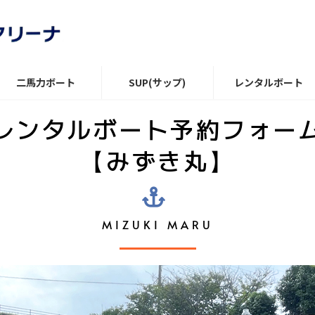
二馬力ボート
SUP(サップ)
レンタルボート
レンタルボート予約フォー
【みずき丸】
MIZUKI MARU