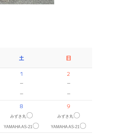
土
日
1
2
－
－
－
－
8
9
〇
〇
みずき丸
みずき丸
〇
〇
YAMAHA AS-21
YAMAHA AS-21