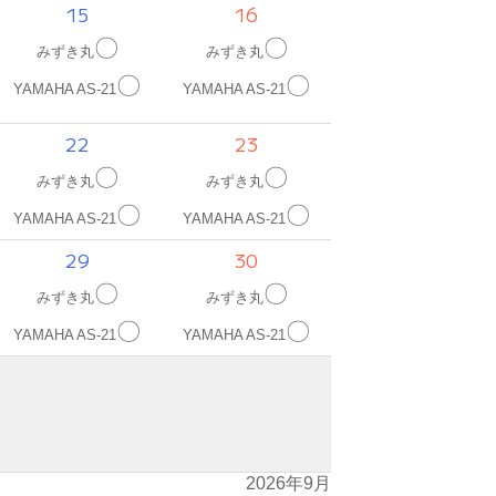
15
16
〇
〇
みずき丸
みずき丸
〇
〇
YAMAHA AS-21
YAMAHA AS-21
22
23
〇
〇
みずき丸
みずき丸
〇
〇
YAMAHA AS-21
YAMAHA AS-21
29
30
〇
〇
みずき丸
みずき丸
〇
〇
YAMAHA AS-21
YAMAHA AS-21
2026年9月